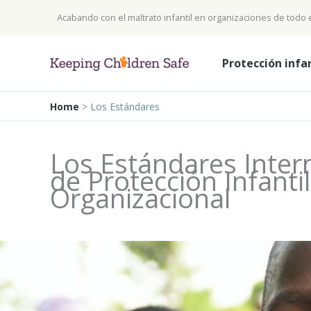
Ir
Acabando con el maltrato infantil en organizaciones de todo
al
contenido
Protección infa
Home
>
Los Estándares
Los Estándares Inter
de Protección Infantil
Organizacional