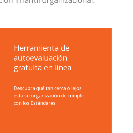
Herramienta de
autoevaluación
gratuita en línea
Descubra qué tan cerca o lejos
está su organización de cumplir
con los Estándares.