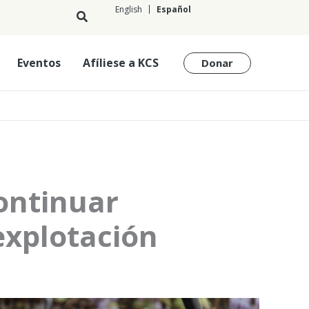
English
Español
Español
Eventos
Afíliese a KCS
Donar
continuar
explotación