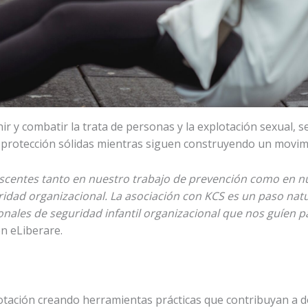
 y combatir la trata de personas y la explotación sexual, se
 protección sólidas mientras siguen construyendo un movimie
scentes tanto en nuestro trabajo de prevención como en nu
ridad organizacional. La asociación con KCS es un paso nat
nales de seguridad infantil organizacional que nos guíen p
en eLiberare.
otación creando herramientas prácticas que contribuyan a de