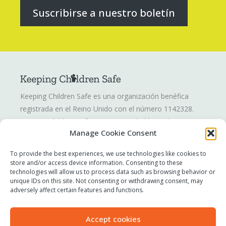
Suscribirse a nuestro boletín
Keeping Children Safe es una organización benéfica
registrada en el Reino Unido con el número 1142328.
Keeping Children Safe es una sociedad limitada por
Manage Cookie Consent
garantía registrada en Inglaterra y Gales. Número de
compañía: 07419561.
To provide the best experiences, we use technologies like cookies to
store and/or access device information. Consenting to these
technologies will allow us to process data such as browsing behavior or
Informar de una inquietud
unique IDs on this site. Not consenting or withdrawing consent, may
Contáctenos
adversely affect certain features and functions.
Términos de uso
Política de privacidad
Accept cookies