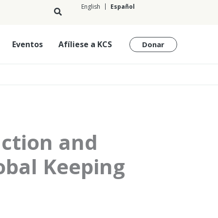
English
Español
Español
Eventos
Afíliese a KCS
Donar
uction and
obal Keeping