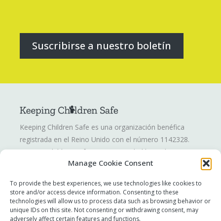
Suscribirse a nuestro boletín
Keeping Children Safe es una organización benéfica
registrada en el Reino Unido con el número 1142328.
Keeping Children Safe es una sociedad limitada por
Manage Cookie Consent
garantía registrada en Inglaterra y Gales. Número de
compañía: 07419561.
To provide the best experiences, we use technologies like cookies to
store and/or access device information. Consenting to these
technologies will allow us to process data such as browsing behavior or
Informar de una inquietud
unique IDs on this site. Not consenting or withdrawing consent, may
Contáctenos
adversely affect certain features and functions.